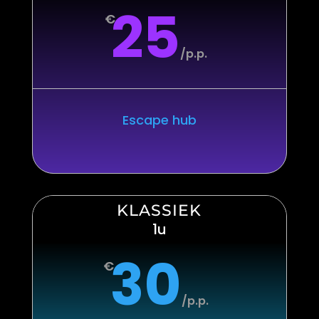
25
€
/
p.p.
Escape hub
KLASSIEK
1u
30
€
/
p.p.