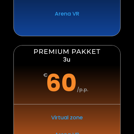
Arena VR
PREMIUM PAKKET
3u
60
€
/
p.p.
Virtual zone